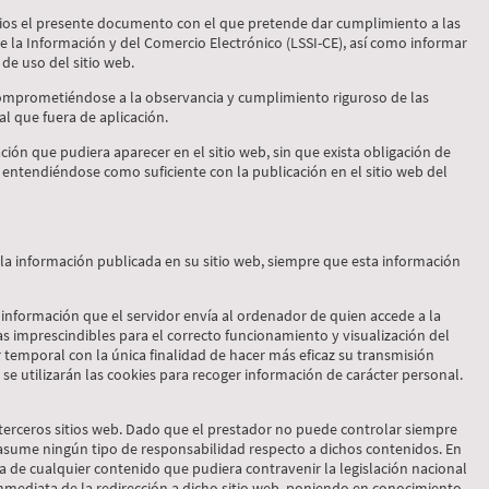
arios el presente documento con el que pretende dar cumplimiento a las
de la Información y del Comercio Electrónico (LSSI-CE), así como informar
 de uso del sitio web.
comprometiéndose a la observancia y cumplimiento riguroso de las
al que fuera de aplicación.
ción que pudiera aparecer en el sitio web, sin que exista obligación de
 entendiéndose como suficiente con la publicación en el sitio web del
 la información publicada en su sitio web, siempre que esta información
 información que el servidor envía al ordenador de quien accede a la
s imprescindibles para el correcto funcionamiento y visualización del
ter temporal con la única finalidad de hacer más eficaz su transmisión
 se utilizarán las cookies para recoger información de carácter personal.
de terceros sitios web. Dado que el prestador no puede controlar siempre
o asume ningún tipo de responsabilidad respecto a dichos contenidos. En
a de cualquier contenido que pudiera contravenir la legislación nacional
 inmediata de la redirección a dicho sitio web, poniendo en conocimiento