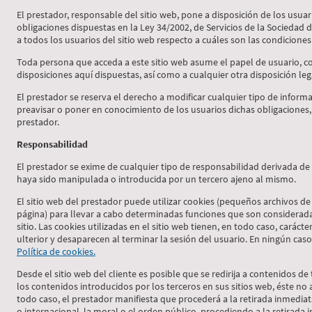
El prestador, responsable del sitio web, pone a disposición de los usu
obligaciones dispuestas en la Ley 34/2002, de Servicios de la Sociedad 
a todos los usuarios del sitio web respecto a cuáles son las condiciones
Toda persona que acceda a este sitio web asume el papel de usuario, 
disposiciones aquí dispuestas, así como a cualquier otra disposición leg
El prestador se reserva el derecho a modificar cualquier tipo de informa
preavisar o poner en conocimiento de los usuarios dichas obligaciones,
prestador.
Responsabilidad
El prestador se exime de cualquier tipo de responsabilidad derivada de
haya sido manipulada o introducida por un tercero ajeno al mismo.
El sitio web del prestador puede utilizar cookies (pequeños archivos de
página) para llevar a cabo determinadas funciones que son considerada
sitio. Las cookies utilizadas en el sitio web tienen, en todo caso, carác
ulterior y desaparecen al terminar la sesión del usuario. En ningún caso
Política de cookies.
Desde el sitio web del cliente es posible que se redirija a contenidos 
los contenidos introducidos por los terceros en sus sitios web, éste n
todo caso, el prestador manifiesta que procederá a la retirada inmediat
o internacional, la moral o el orden público, procediendo a la retirada