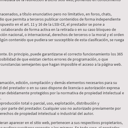
cenados, a título enunciativo pero no limitativo, en foros, chats,
dio que permita a terceros publicar contenidos de forma independiente
puesto en el art. 11 y 16 de la LSSI-CE, el prestador se pone a
y colaborando de forma activa en la retirada o en su caso bloqueo de
ción nacional, o internacional, derechos de terceros o la moral y el orden
algún contenido que pudiera ser susceptible de esta clasificación, se ruega
nte. En principio, puede garantizarse el correcto funcionamiento los 365
posibilidad de que existan ciertos errores de programación, o que
ircunstancias semejantes que hagan imposible el acceso a la página web.
ogramación, edición, compilación y demás elementos necesarios para su
d del prestador o en su caso dispone de licencia o autorización expresa
ntran debidamente protegidos por la normativa de propiedad intelectual e
.
producción total o parcial, uso, explotación, distribución y
ia por parte del prestador. Cualquier uso no autorizado previamente por
rechos de propiedad intelectual o industrial del autor.
ieran aparecer en el sitio web, pertenecen a sus respectivos propietarios,
e pudiera suscitarse respecto a los mismos. En todo caso, el prestador