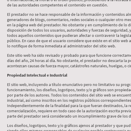
de las autoridades competentes el contenido en cuestión.
El prestador no se hace responsable de la información y contenidos alma
generadores de blogs, comentarios, redes sociales o cualquier otro me
en la página web del prestador. No obstante y en cumplimiento de lo dis
disposición de todos los usuarios, autoridades y fuerzas de seguridad, 
todos aquellos contenidos que pudieran afectar o contravenir la legisla
público. En caso de que el usuario considere que existe en el sitio web 
lo notifique de forma inmediata al administrador del sitio web.
Este sitio web ha sido revisado y probado para que funcione correctame
días del año, 24 horas al día. No obstante, el prestador no descarta la 
acontezcan causas de fuerza mayor, catástrofes naturales, huelgas, o c
Propiedad Intelectual e Industrial
El sitio web, incluyendo a título enunciativo pero no limitativo su pr
funcionamiento, los diseños, logotipos, texto y/o gráficos son propieda
por parte de los autores. Todos los contenidos del sitio web se encue
industrial, así como inscritos en los registros públicos correspondientes
Independientemente de la finalidad para la que fueran destinados, la re
comercialización, requiere en todo caso de la autorización escrita prev
parte del prestador será considerado un incumplimiento grave de los de
Los diseños, logotipos, texto y/o gráficos ajenos al prestador y que pud
siendo ellos mismos responsables de cualquier posible controversia qu